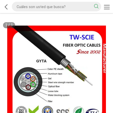
1
/
1