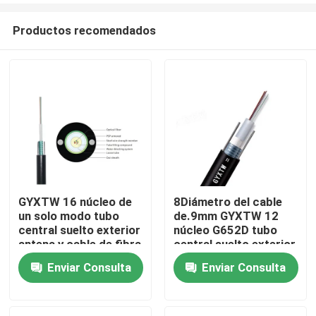
Productos recomendados
GYXTW 16 núcleo de
8Diámetro del cable
un solo modo tubo
de.9mm GYXTW 12
Hogar
central suelto exterior
núcleo G652D tubo
antena y cable de fibra
central suelto exterior
óptica de conducto
de antena y conducto
Enviar Consulta
Enviar Consulta
Productos
de fibra óptica cable
de cable con chaqueta
de PE
Sobre nosotros