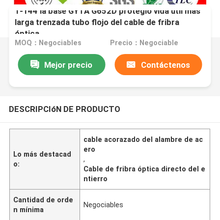
1-144 la base GYTA G652D protegió vida útil más
larga trenzada tubo flojo del cable de fribra
óptica
MOQ：Negociables
Precio：Negociable
Mejor precio
Contáctenos
DESCRIPCIóN DE PRODUCTO
cable acorazado del alambre de ac
ero
Lo más destacad
,
o:
Cable de fribra óptica directo del e
ntierro
Cantidad de orde
Negociables
n mínima