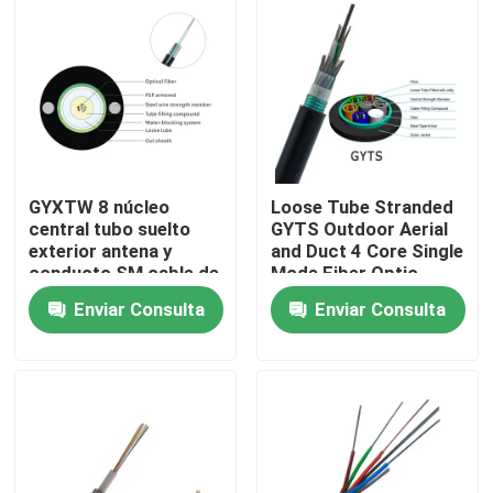
Viaje de la fábrica
Control de calidad
Éntrenos en contacto con
GYXTW 8 núcleo
Loose Tube Stranded
central tubo suelto
GYTS Outdoor Aerial
exterior antena y
and Duct 4 Core Single
Pida una cita
conducto SM cable de
Mode Fiber Optic
fibra con alambre de
Cable
Enviar Consulta
Enviar Consulta
acero miembro de
resistencia
Al aire libre de cables de fibra óptica
Cable de fribra óptica interior
Cable de fribra óptica