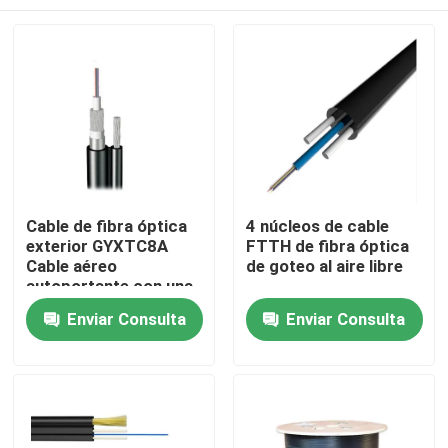
Cable de fibra óptica
4 núcleos de cable
exterior GYXTC8A
FTTH de fibra óptica
Cable aéreo
de goteo al aire libre
autoportante con una
longitud de cable de 5
Hogar
Enviar Consulta
Enviar Consulta
km
Productos
Sobre nosotros