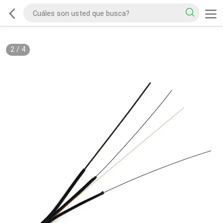
2
/
4