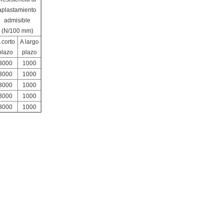
aplastamiento
admisible
(N/100 mm)
 corto
A largo
plazo
plazo
3000
1000
3000
1000
3000
1000
3000
1000
3000
1000