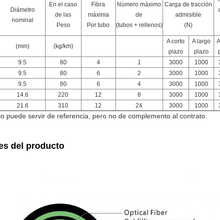
En el caso
Fibra
Número máximo
Carga de tracción
Diámetro
de las
máxima
de
admisible
nominal
Peso
Por tubo
(tubos + rellenos)
(N)
A corto
A largo
A
(mm)
(kg/km)
plazo
plazo
9.5
80
4
1
3000
1000
9.5
80
6
2
3000
1000
9.5
80
6
4
3000
1000
14.6
220
12
8
3000
1000
21.6
310
12
24
3000
1000
lo puede servir de referencia, pero no de complemento al contrato.
es del producto