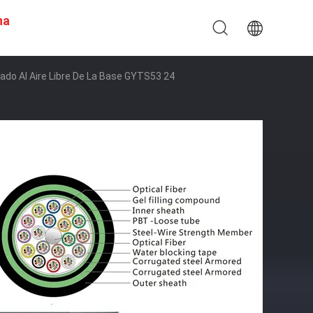
na
ado Al Aire Libre De La Base GYTS53 24