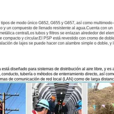
en tipos de modo único G652, G655 y G657, así como multimodo 
ulo y un compuesto de llenado resistente al agua.Cuenta con u
metálica centralLos tubos y filtros se enlazan alrededor del ele
e compacto y circular.El PSP está revestido con cromo de doble
lación de lajes se puede hacer con alambre simple o doble, y la
a está diseñado para sistemas de distribución al aire libre, y e
a, conducto, tubería o métodos de enterramiento directo, así com
stemas de comunicación de red local (LAN) como de larga distanc