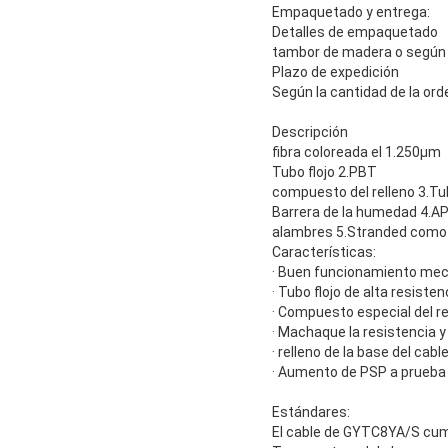
Empaquetado y entrega:
Detalles de empaquetado
tambor de madera o según l
Plazo de expedición
Según la cantidad de la or
Descripción
fibra coloreada el 1.250μm
Tubo flojo 2.PBT
compuesto del relleno 3.Tu
Barrera de la humedad 4.A
alambres 5.Stranded como 
Características:
· Buen funcionamiento mec
· Tubo flojo de alta resisten
· Compuesto especial del rel
· Machaque la resistencia y l
· relleno de la base del cab
· Aumento de PSP a prueb
Estándares:
El cable de GYTC8YA/S cum