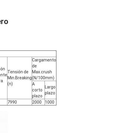
ero
Cargamento
de
ión
Tensión de
Max.crush
ente
Min.Breaking
(N/100mm)
ra
(n)
A
Largo
corto
plazo
plazo
7990
2000
1000