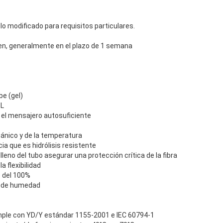
o modificado para requisitos particulares.
den, generalmente en el plazo de 1 semana
be (gel)
PL
el mensajero autosuficiente
ánico y de la temperatura
cia que es hidrólisis resistente
leno del tubo asegurar una protección crítica de la fibra
a flexibilidad
le del 100%
a de humedad
ple con YD/Y estándar 1155-2001 e IEC 60794-1