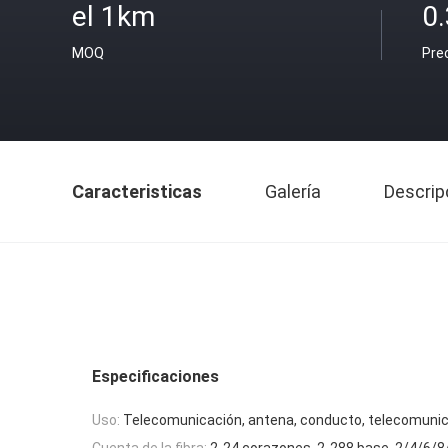
el 1km
0
MOQ
Pre
Caracteristicas
Galería
Descrip
Especificaciones
Uso:
Telecomunicación, antena, conducto, telecomunic
Cuenta de la fibra:
2-24 corazones, 2-288 base, 2/4/6/8