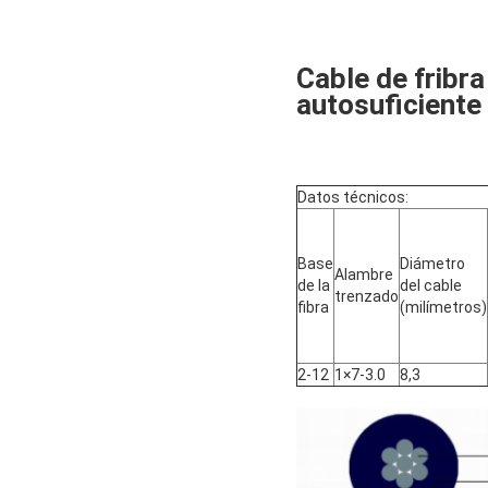
Cable de fribr
autosuficient
Datos técnicos:
Base
Diámetro
Alambre
de la
del cable
trenzado
fibra
(milímetros)
2-12
1×7-3.0
8,3