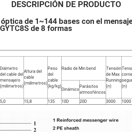
DESCRIPCIÓN DE PRODUCTO
a óptica de 1~144 bases con el mensaj
e GYTC8S de 8 formas
Diámetro
Peso
Radio de Min.bend
Tensión
Tens
Altura del
del cable del
del
de Max.
corri
cable
mensajero
cable
Running
segu
(milímetros)
(milímetros)
(kg/kg)
(n)
(n)
Parásitos
Dinámico
atmosféricos
5,0
15,8
135
10D
20D
3000
1000