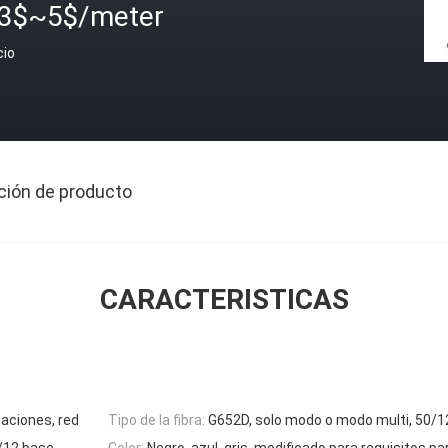
.3$~5$/meter
cio
ción de producto
CARACTERISTICAS
aciones, red
Tipo de la fibra:
G652D, solo modo o modo multi, 50/1
/12 base
Color:
Negro, azul, gris, modificado para requisitos pa