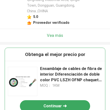
Town, Dongguan, Guangdong,
China ,CHINA
5.0
Proveedor verificado
Vea más
Obtenga el mejor precio por
Ensamblaje de cables de fibra de
interior Diferenciación de doble
color PVC LSZH OFNP chaqueta
para señal de banda ancha
MOQ： 1KM
Continuar