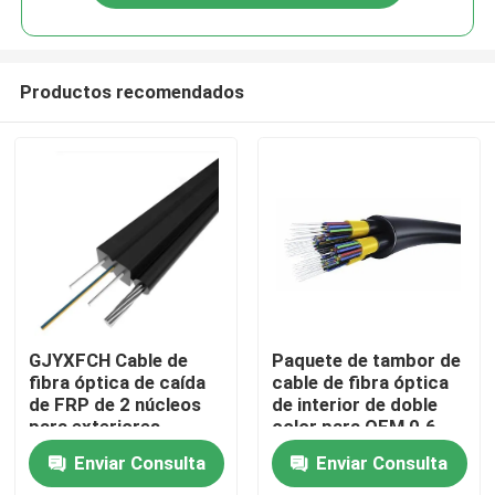
Productos recomendados
Hogar
GJYXFCH Cable de
Paquete de tambor de
fibra óptica de caída
cable de fibra óptica
de FRP de 2 núcleos
de interior de doble
Productos
para exteriores
color para OEM 0.6-
5.0 mm de diámetro
Enviar Consulta
Enviar Consulta
PVC / LZH
Sobre nosotros