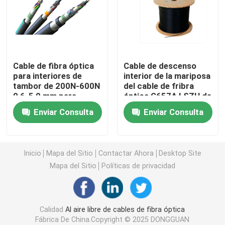
Cable de bajada FTTH
cable de fribra óptica flojo del tubo
Cable de fibra óptica
Cable de descenso
para interiores de
interior de la mariposa
tambor de 200N-600N
del cable de fribra
Cable de fribra óptica de ADSS
0,6-5,0 mm para
óptica G657A LSZH de
patchcord -40.C ~
Digitaces de la base
Enviar Consulta
Enviar Consulta
85.C Temporalidad de
plana de FTTH 1
cable de fribra óptica multi del filamento
operación
Cable de fribra óptica acorazado
Inicio
Mapa del Sitio
Contactar Ahora
Desktop Site
Mapa del Sitio
Políticas de privacidad
cable de fribra óptica del opgw
Calidad
Al aire libre de cables de fibra óptica
cierre de fibra óptica de la junta del cable
Fábrica De China.Copyright © 2025 DONGGUAN