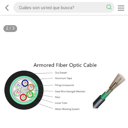
2
/
3